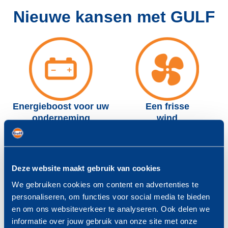
Nieuwe kansen met GULF
Energieboost voor uw
Een frisse
onderneming
wind
Deze website maakt gebruik van cookies
We gebruiken cookies om content en advertenties te
GULF opent
Groot
personaliseren, om functies voor social media te bieden
deuren voor u
netwerk
en om ons websiteverkeer te analyseren. Ook delen we
informatie over jouw gebruik van onze site met onze