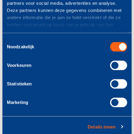
partners voor social media, advertenties en analyse.
Deze partners kunnen deze gegevens combineren met
Uniek aanbod
andere informatie die je aan ze hebt verstrekt of die ze
hebben verzameld op basis van je gebruik van hun
€ 10.000,-
services.
Toestemmingsselectie
Noodzakelijk
bonus voor u*
Voorkeuren
Statistieken
Marketing
Samen
meer volume
Details tonen