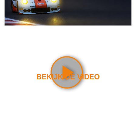
MET GULF OP
WEG NAAR
DE
TOP
BEKIJK DE VIDEO